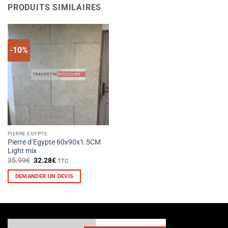
PRODUITS SIMILAIRES
-10%
PIERRE EGYPTE
Pierre d’Egypte 60x90x1.5CM
Light mix
Le
Le
35.99
€
32.28
€
TTC
prix
prix
initial
actuel
DEMANDER UN DEVIS
était :
est :
35.99€.
32.28€.