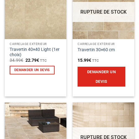
RUPTURE DE STOCK
CARRELAGE EXTÉRIEUR
CARRELAGE EXTÉRIEUR
Travertin 40×40 Light (1er
Travertin 30×60 cm
choix)
Le
Le
34.99
€
22.79
€
15.99
€
TTC
TTC
prix
prix
initial
actuel
DEMANDER UN DEVIS
DEMANDER UN
était :
est :
34.99€.
22.79€.
DEVIS
RUPTURE DE STOCK