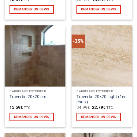
TTC
TTC
prix
prix
produit
produit
initial
actuel
DEMANDER UN DEVIS
DEMANDER UN DEVIS
était :
est :
20.99€.
15.59€.
-35%
CARRELAGE EXTÉRIEUR
CARRELAGE EXTÉRIEUR
Travertin 20×20 Light (1er
Travertin 20×20 cm
choix)
Le
Le
15.59
€
34.99
€
22.79
€
TTC
TTC
prix
prix
initial
actuel
DEMANDER UN DEVIS
DEMANDER UN DEVIS
était :
est :
34.99€.
22.79€.