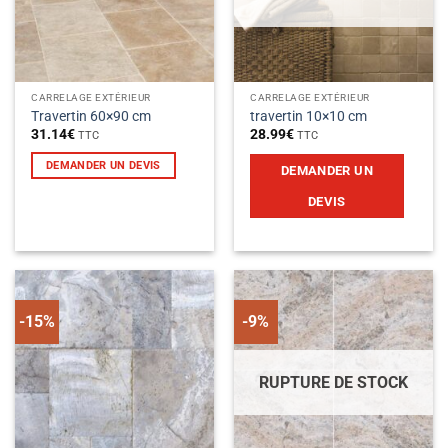
CARRELAGE EXTÉRIEUR
CARRELAGE EXTÉRIEUR
Travertin 60×90 cm
travertin 10×10 cm
31.14
€
28.99
€
TTC
TTC
DEMANDER UN DEVIS
DEMANDER UN
DEVIS
-15%
-9%
RUPTURE DE STOCK