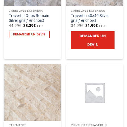
CARRELAGE EXTÉRIEUR
CARRELAGE EXTÉRIEUR
Travertin Opus Romain
Travertin 40×40 Silver
Silver gris(1er choix)
gris(1er choix)
Le
Le
Le
Le
44.99
€
38.39
€
34.99
€
31.99
€
TTC
TTC
prix
prix
prix
prix
initial
actuel
initial
actuel
DEMANDER UN DEVIS
DEMANDER UN
était :
est :
était :
est :
44.99€.
38.39€.
34.99€.
31.99€.
DEVIS
PAREMENTS
PLINTHES EN TRAVERTIN