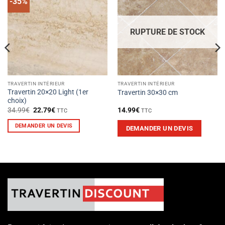
-35%
RUPTURE DE STOCK
TRAVERTIN INTÉRIEUR
TRAVERTIN INTÉRIEUR
Travertin 20×20 Light (1er
Travertin 30×30 cm
choix)
Le
Le
34.99
€
22.79
€
14.99
€
TTC
TTC
prix
prix
initial
actuel
DEMANDER UN DEVIS
DEMANDER UN DEVIS
était :
est :
34.99€.
22.79€.