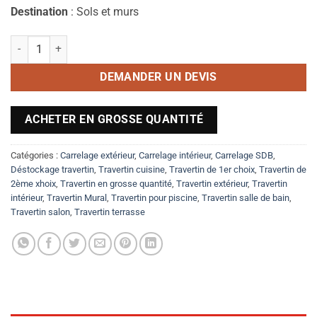
Destination
: Sols et murs
quantité de Travertin 40x40 cm
DEMANDER UN DEVIS
ACHETER EN GROSSE QUANTITÉ
Catégories :
Carrelage extérieur
,
Carrelage intérieur
,
Carrelage SDB
,
Déstockage travertin
,
Travertin cuisine
,
Travertin de 1er choix
,
Travertin de
2ème xhoix
,
Travertin en grosse quantité
,
Travertin extérieur
,
Travertin
intérieur
,
Travertin Mural
,
Travertin pour piscine
,
Travertin salle de bain
,
Travertin salon
,
Travertin terrasse