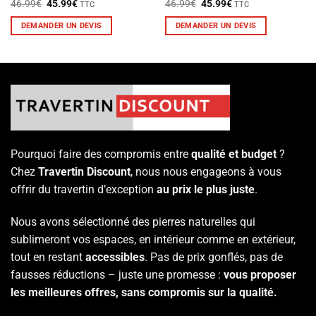
Le
Le
Le
Le
46.99
€
45.99
€
46.99
€
45.99
€
TTC
TTC
prix
prix
prix
prix
initial
actuel
initial
actuel
DEMANDER UN DEVIS
DEMANDER UN DEVIS
était :
est :
était :
est :
46.99€.
45.99€.
46.99€.
45.99€.
Pourquoi faire des compromis entre
qualité et budget
?
Chez
Travertin Discount
, nous nous engageons à vous
offrir du travertin d’exception
au prix le plus juste
.
Nous avons sélectionné des pierres naturelles qui
sublimeront vos espaces, en intérieur comme en extérieur,
tout en restant
accessibles
. Pas de prix gonflés, pas de
fausses réductions – juste une promesse :
vous proposer
les meilleures offres, sans compromis sur la qualité.