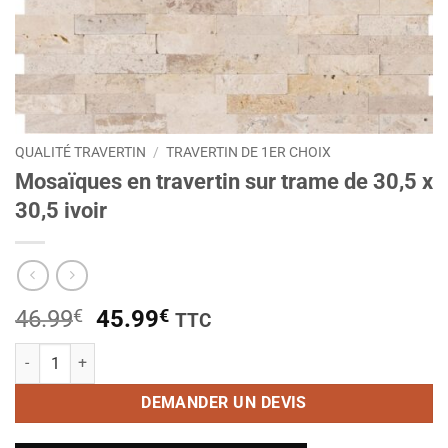
QUALITÉ TRAVERTIN
/
TRAVERTIN DE 1ER CHOIX
Mosaïques en travertin sur trame de 30,5 x
30,5 ivoir
Le
Le
46.99
€
45.99
€
TTC
prix
prix
quantité de Mosaïques en travertin sur trame de 30,5 x 30,5 ivoir
initial
actuel
était :
est :
DEMANDER UN DEVIS
46.99€.
45.99€.