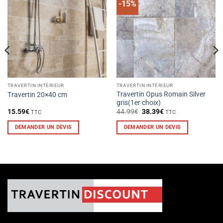
-15%
TRAVERTIN INTÉRIEUR
TRAVERTIN INTÉRIEUR
Travertin Opus Romain Silver
Travertin 20×40 cm
gris(1er choix)
Le
Le
15.59
€
44.99
€
38.39
€
TTC
TTC
prix
prix
initial
actuel
DEMANDER UN DEVIS
DEMANDER UN DEVIS
était :
est :
44.99€.
38.39€.