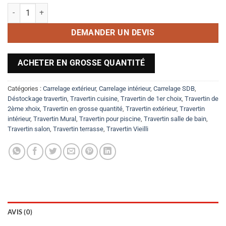
quantité de Travertin 20x20 cm
DEMANDER UN DEVIS
ACHETER EN GROSSE QUANTITÉ
Catégories :
Carrelage extérieur
,
Carrelage intérieur
,
Carrelage SDB
,
Déstockage travertin
,
Travertin cuisine
,
Travertin de 1er choix
,
Travertin de
2ème xhoix
,
Travertin en grosse quantité
,
Travertin extérieur
,
Travertin
intérieur
,
Travertin Mural
,
Travertin pour piscine
,
Travertin salle de bain
,
Travertin salon
,
Travertin terrasse
,
Travertin Vieilli
AVIS (0)