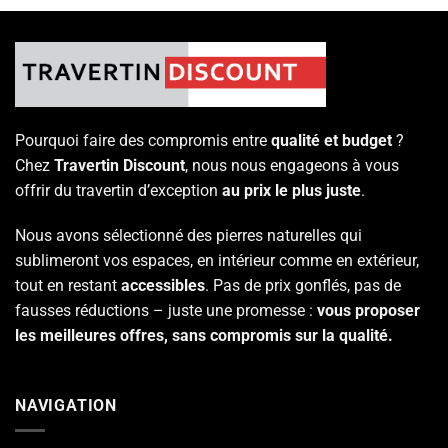
produit
a
plusieurs
variations.
Les
options
peuvent
Pourquoi faire des compromis entre
qualité et budget
?
être
Chez
Travertin Discount
, nous nous engageons à vous
choisies
offrir du travertin d’exception
au prix le plus juste
.
sur
la
page
Nous avons sélectionné des pierres naturelles qui
du
sublimeront vos espaces, en intérieur comme en extérieur,
produit
tout en restant
accessibles
. Pas de prix gonflés, pas de
fausses réductions – juste une promesse :
vous proposer
les meilleures offres, sans compromis sur la qualité.
NAVIGATION