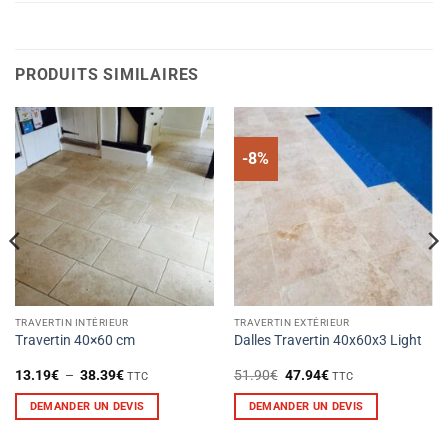
PRODUITS SIMILAIRES
-8%
TRAVERTIN INTÉRIEUR
TRAVERTIN EXTÉRIEUR
Travertin 40×60 cm
Dalles Travertin 40x60x3 Light
Plage
Le
Le
13.19
€
–
38.39
€
51.90
€
47.94
€
TTC
TTC
de
prix
prix
prix :
initial
actuel
DEMANDER UN DEVIS
DEMANDER UN DEVIS
13.19€
était :
est :
à
51.90€.
47.94€.
Ce
38.39€