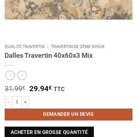
QUALITÉ TRAVERTIN
/
TRAVERTIN DE 2ÈME XHOIX
Dalles Travertin 40x60x3 Mix
Le
Le
31.99
€
29.94
€
TTC
prix
prix
quantité de Dalles Travertin 40x60x3 Mix
initial
actuel
était :
est :
DEMANDER UN DEVIS
31.99€.
29.94€.
ACHETER EN GROSSE QUANTITÉ