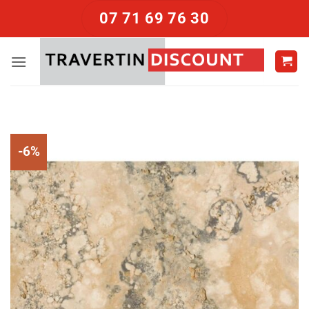
Passer
07 71 69 76 30
au
contenu
-6%