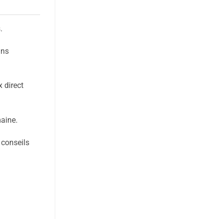
.
ans
 direct
maine.
 conseils