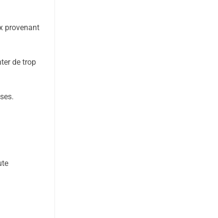
ix provenant
ter de trop
ises.
ute