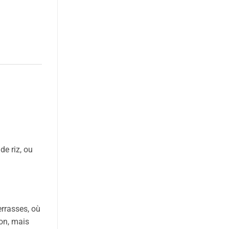
de riz, ou
errasses, où
ion, mais